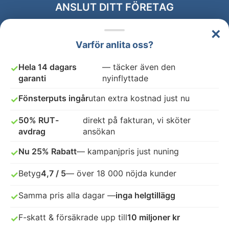
ANSLUT DITT FÖRETAG
×
Varför anlita oss?
Hela 14 dagars
— täcker även den
✓
garanti
nyinflyttade
Fönsterputs ingår
utan extra kostnad just nu
✓
50% RUT-
direkt på fakturan, vi sköter
✓
avdrag
ansökan
Nu 25% Rabatt
— kampanjpris just nuning
✓
Betyg
4,7 / 5
— över 18 000 nöjda kunder
✓
Samma pris alla dagar —
inga helgtillägg
✓
F-skatt & försäkrade upp till
10 miljoner kr
✓