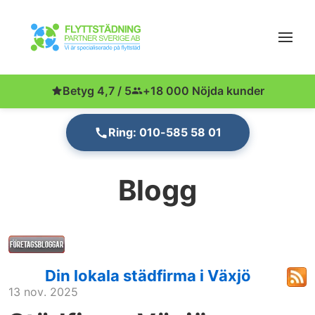
Betyg 4,7 / 5
+18 000 Nöjda kunder
Ring: 010-585 58 01
Blogg
Din lokala städfirma i Växjö
13 nov. 2025